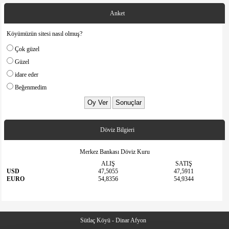
Anket
Köyümüzün sitesi nasıl olmuş?
Çok güzel
Güzel
idare eder
Beğenmedim
Döviz Bilgieri
Merkez Bankası Döviz Kuru
ALIŞ
SATIŞ
USD
47,5055
47,5911
EURO
54,8356
54,9344
Sütlaç Köyü - Dinar Afyon