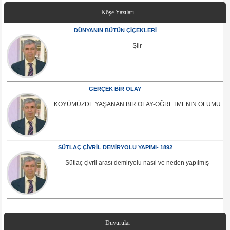
Köşe Yazıları
DÜNYANIN BÜTÜN ÇİÇEKLERİ
Şiir
GERÇEK BİR OLAY
KÖYÜMÜZDE YAŞANAN BİR OLAY-ÖĞRETMENİN ÖLÜMÜ
SÜTLAÇ ÇİVRİL DEMİRYOLU YAPIMI- 1892
Sütlaç çivril arası demiryolu nasıl ve neden yapılmış
Duyurular