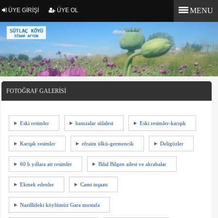
MENU
ÜYE GİRİŞİ
ÜYE OL
FOTOĞRAF GALERİSİ
Eski resimler
hamzalar sülalesi
Eski resimler-karışık
Karışık resimler
efraim ülkü-germencik
Deligözler
60 lı yıllara ait resimler
Bilal Bilgen ailesi ve akrabalar
Ekmek edenler
Cami inşaatı
Nazillideki köylümüz Gara mustafa