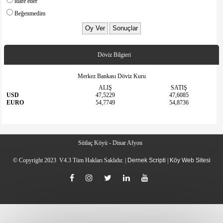
idare eder
Beğenmedim
Döviz Bilgieri
Merkez Bankası Döviz Kuru
ALIŞ
SATIŞ
USD
47,5229
47,6085
EURO
54,7749
54,8736
Sütlaç Köyü - Dinar Afyon
© Copyright 2023 V4.3 Tüm Hakları Saklıdır. |
Dernek Scripti
|
Köy Web Sitesi