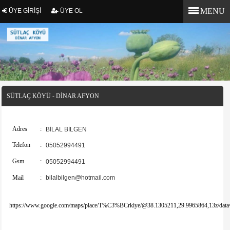
MENU
ÜYE GİRİŞİ
ÜYE OL
SÜTLAÇ KÖYÜ - DİNAR AFYON
Adres
:
BİLAL BİLGEN
Telefon
:
05052994491
Gsm
:
05052994491
Mail
:
bilalbilgen@hotmail.com
https://www.google.com/maps/place/T%C3%BCrkiye/@38.1305211,29.9965864,13z/d