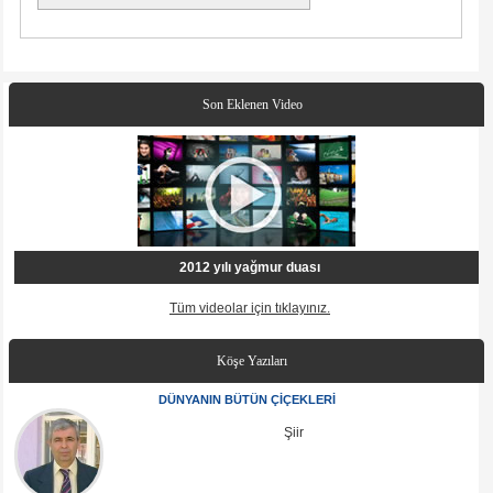
Son Eklenen Video
2012 yılı yağmur duası
Tüm videolar için tıklayınız.
Köşe Yazıları
DÜNYANIN BÜTÜN ÇİÇEKLERİ
Şiir