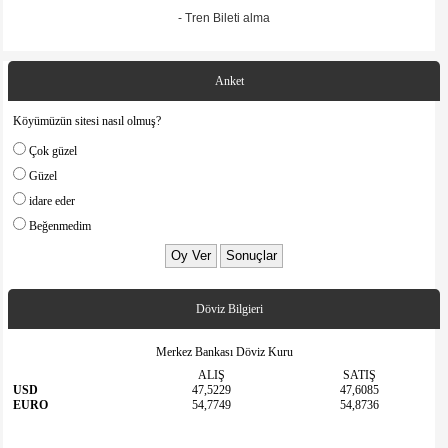
- Tren Bileti alma
Anket
Köyümüzün sitesi nasıl olmuş?
Çok güzel
Güzel
idare eder
Beğenmedim
Döviz Bilgieri
Merkez Bankası Döviz Kuru
ALIŞ
SATIŞ
USD
47,5229
47,6085
EURO
54,7749
54,8736