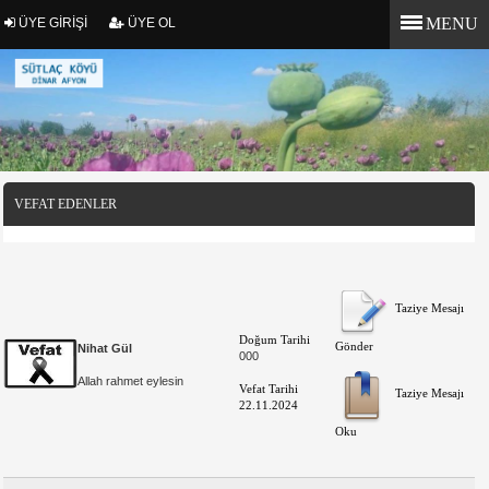
MENU
ÜYE GİRİŞİ
ÜYE OL
VEFAT EDENLER
Taziye Mesajı
Doğum Tarihi
Gönder
Nihat Gül
000
Allah rahmet eylesin
Vefat Tarihi
Taziye Mesajı
22.11.2024
Oku