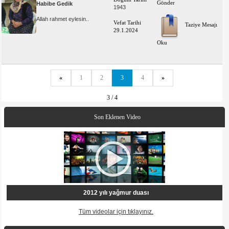
Gönder
Habibe Gedik
1943
Allah rahmet eylesin..
Vefat Tarihi
Taziye Mesajı
29.1.2024
Oku
«
1
2
3
4
»
3 / 4
Son Eklenen Video
2012 yılı yağmur duası
Tüm videolar için tıklayınız.