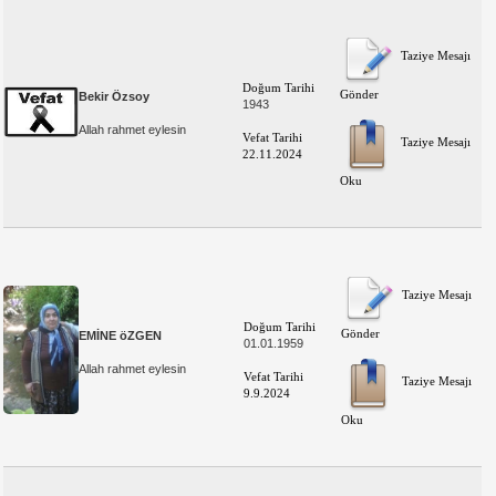
Taziye Mesajı
Doğum Tarihi
Gönder
Bekir Özsoy
1943
Allah rahmet eylesin
Vefat Tarihi
Taziye Mesajı
22.11.2024
Oku
Taziye Mesajı
Doğum Tarihi
Gönder
EMİNE öZGEN
01.01.1959
Allah rahmet eylesin
Vefat Tarihi
Taziye Mesajı
9.9.2024
Oku