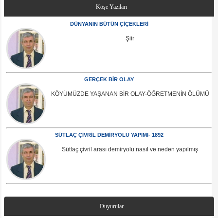
Köşe Yazıları
DÜNYANIN BÜTÜN ÇİÇEKLERİ
Şiir
GERÇEK BİR OLAY
KÖYÜMÜZDE YAŞANAN BİR OLAY-ÖĞRETMENİN ÖLÜMÜ
SÜTLAÇ ÇİVRİL DEMİRYOLU YAPIMI- 1892
Sütlaç çivril arası demiryolu nasıl ve neden yapılmış
Duyurular